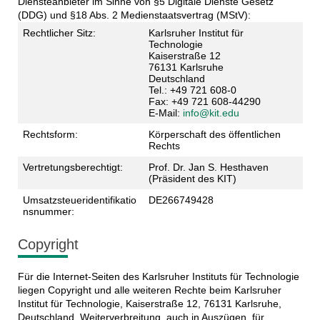
Diensteanbieter im Sinne von §5 Digitale Dienste Gesetz
(DDG) und §18 Abs. 2 Medienstaatsvertrag (MStV):
Rechtlicher Sitz:
Karlsruher Institut für
Technologie
Kaiserstraße 12
76131 Karlsruhe
Deutschland
Tel.: +49 721 608-0
Fax: +49 721 608-44290
E-Mail:
info@kit.edu
Rechtsform:
Körperschaft des öffentlichen
Rechts
Vertretungsberechtigt:
Prof. Dr. Jan S. Hesthaven
(Präsident des KIT)
Umsatzsteueridentifikatio
DE266749428
nsnummer:
Copyright
Für die Internet-Seiten des Karlsruher Instituts für Technologie
liegen Copyright und alle weiteren Rechte beim Karlsruher
Institut für Technologie, Kaiserstraße 12, 76131 Karlsruhe,
Deutschland. Weiterverbreitung, auch in Auszügen, für